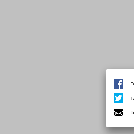
F
Tw
E