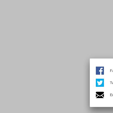
F
Tw
E