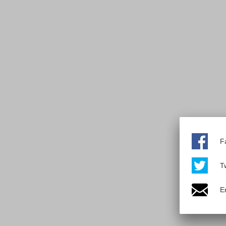
F
Tw
E