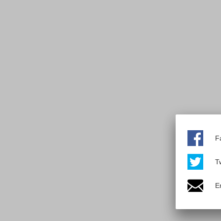
F
Tw
E