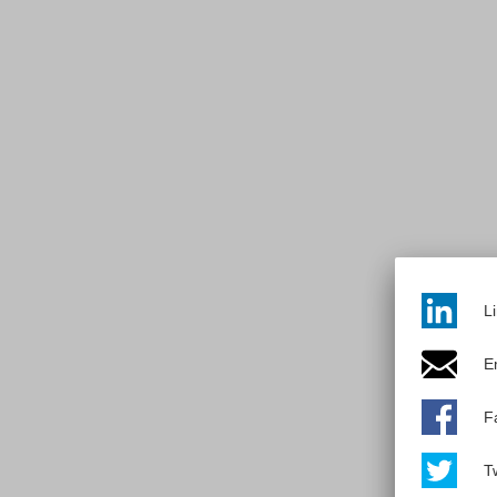
L
E
F
Tw